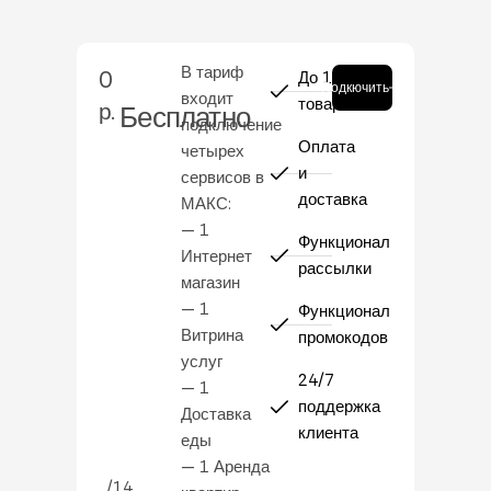
В тариф
0
До 10
Подкючить
входит
товаров
р.
Бесплатно
подключение
Оплата
четырех
и
сервисов в
доставка
МАКС:
— 1
Функционал
Интернет
рассылки
магазин
— 1
Функционал
Витрина
промокодов
услуг
24/7
— 1
поддержка
Доставка
клиента
еды
— 1 Аренда
/14