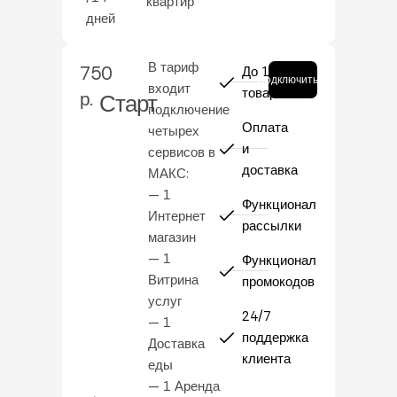
квартир
дней
В тариф
750
До 10
Подключить
входит
товаров
р.
Старт
подключение
Оплата
четырех
и
сервисов в
доставка
МАКС:
— 1
Функционал
Интернет
рассылки
магазин
— 1
Функционал
Витрина
промокодов
услуг
24/7
— 1
поддержка
Доставка
клиента
еды
— 1 Аренда