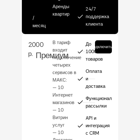
Аренды
24/7
квартир
поддержка
/
клиента
месяц
В тариф
2000
До
Подключить
входит
1000
р.
Премиум
подключение
товаров
четырех
Оплата
сервисов в
и
МАКС:
доставка
— 10
Интернет
Функционал
магазинов
рассылки
— 10
Витрин
API и
услуг
интеграция
— 10
с CRM