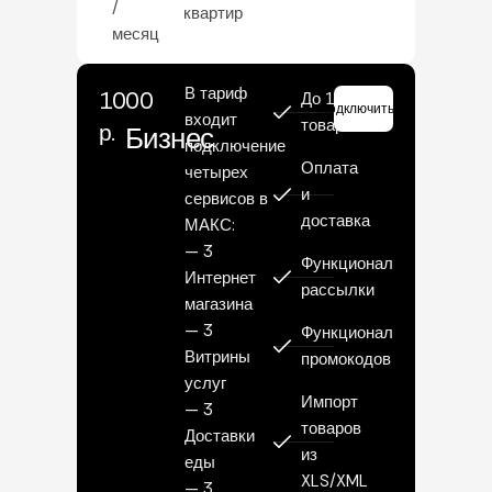
/
квартир
месяц
В тариф
1000
До 100
Подключить
входит
товаров
р.
Бизнес
подключение
Оплата
четырех
и
сервисов в
доставка
МАКС:
— 3
Функционал
Интернет
рассылки
магазина
— 3
Функционал
Витрины
промокодов
услуг
Импорт
— 3
товаров
Доставки
из
еды
XLS/XML
— 3